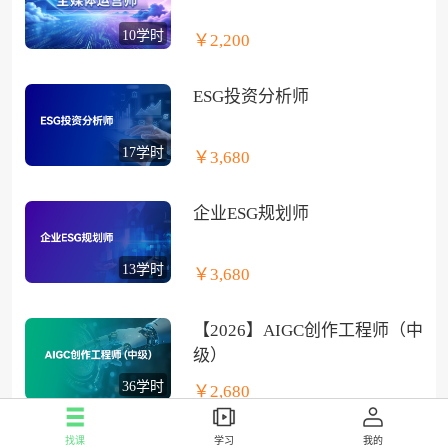
10学时
￥2,200
ESG投资分析师
17学时
￥3,680
企业ESG规划师
13学时
￥3,680
【2026】AIGC创作工程师（中
级）
36学时
￥2,680
找课
学习
我的